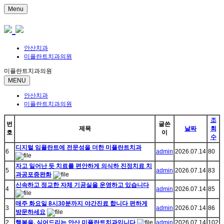
Menu
안산치과
미플란트치과의원
미플란트치과의원
MENU
안산치과
미플란트치과의원
조
번
글쓴
제목
날짜
회
호
이
수
디지털 임플란트에 전문성을 더한 미플란트치과
6
admin
2026.07.14
80
자고 일어난 듯 치료를 편안하게 의식하 진정치료 치
5
admin
2026.07.14
83
과공포증완화
신속하고 정교한 자체 기공실을 운영하고 있습니다
4
admin
2026.07.14
85
매주 화요일 8시30분까지 야간진료 합니다 편하게
3
admin
2026.07.14
86
방문하세요
2
행복을, 심어드리는 안산 미플란트치과입니다
admin
2026.07.14
102