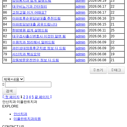
88
삼성동치과 쉽게 설명드림
admin
2026.06.19
23
87
대구비뇨기과 간단정리
admin
2026.06.17
22
86
교정교열 이거 어때요?
admin
2026.06.17
22
85
아파트후순위담보대출 추천드림
admin
2026.06.16
23
84
아파트담보대출 공유드립니다
admin
2026.06.15
21
83
한방병원 쉽게 설명드림
admin
2026.06.11
25
82
대구검사출신변호사 이것만 알면 됨
admin
2026.06.10
20
81
수원치과 정리해서 알려드림
admin
2026.06.09
22
80
과민성대장증후군치료 정보 다 드림
admin
2026.06.09
20
79
서산치과 핵심요약
admin
2026.06.08
19
78
강동방문운전연수 정보 다 드림
admin
2026.06.08
21
쓰기
태그
검색
첫 페이지
1
2
3
4
5
끝 페이지
안산치과 미플란트치과
EXPLORE
안산치과
미플란트치과의원
CONTACT US