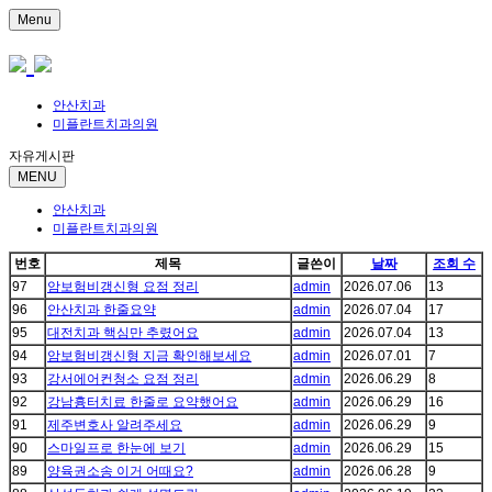
Menu
안산치과
미플란트치과의원
자유게시판
MENU
안산치과
미플란트치과의원
번호
제목
글쓴이
날짜
조회 수
97
암보험비갱신형 요점 정리
admin
2026.07.06
13
96
안산치과 한줄요약
admin
2026.07.04
17
95
대전치과 핵심만 추렸어요
admin
2026.07.04
13
94
암보험비갱신형 지금 확인해보세요
admin
2026.07.01
7
93
강서에어컨청소 요점 정리
admin
2026.06.29
8
92
강남흉터치료 한줄로 요약했어요
admin
2026.06.29
16
91
제주변호사 알려주세요
admin
2026.06.29
9
90
스마일프로 한눈에 보기
admin
2026.06.29
15
89
양육권소송 이거 어때요?
admin
2026.06.28
9